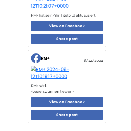
RM+ hat sein/ihr Titelbild aktualisiert.
View on Facebook
Share post
RM+
8/12/2024
RM+ s.àr.l.
-bauen,wunnen,liewen-
View on Facebook
Share post