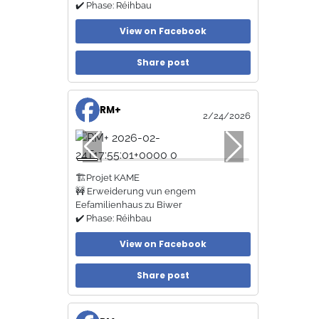
✔️ Phase: Réihbau
View on Facebook
Share post
RM+
2/24/2026
🏗️Projet KAME
🚧 Erweiderung vun engem
Eefamilienhaus zu Biwer
✔️ Phase: Réihbau
View on Facebook
Share post