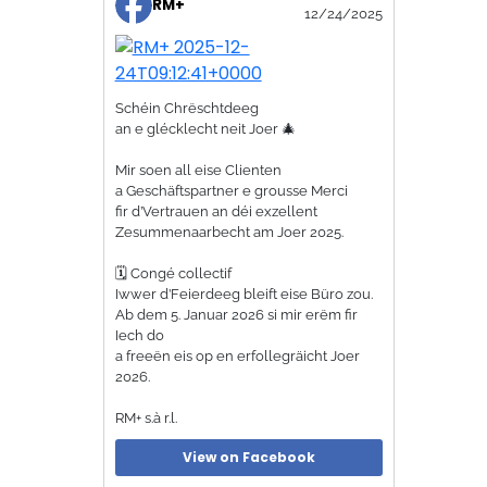
RM+
12/24/2025
Schéin Chrëschtdeeg
an e glécklecht neit Joer 🎄
Mir soen all eise Clienten
a Geschäftspartner e grousse Merci
fir d’Vertrauen an déi exzellent
Zesummenaarbecht am Joer 2025.
🗓️ Congé collectif
Iwwer d’Feierdeeg bleift eise Büro zou.
Ab dem 5. Januar 2026 si mir erëm fir
Iech do
a freeën eis op en erfollegräicht Joer
2026.
RM+ s.à r.l.
View on Facebook