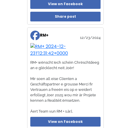
View on Facebook
Share post
RM+
12/23/2024
RM+ wënscht Iech schéin Chrëschtdeeg
an e glëcklecht neit Joër!
Mir soen all eise Clienten a
Geschäftspartner e grousse Merci fir
Vertrauen a freeën eis op e weidert
erfollegt Joer 2025 wou mir är Projete
kennen a Realitéit ëmsetzen.
Äert Team vun RM + s.àr.l.
View on Facebook