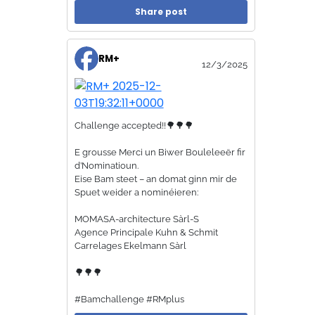
Share post
RM+
12/3/2025
Challenge accepted!!🌳🌳🌳
E grousse Merci un Biwer Bouleleeër fir
d’Nominatioun.
Eise Bam steet – an domat ginn mir de
Spuet weider a nominéieren:
MOMASA-architecture Sàrl-S
Agence Principale Kuhn & Schmit
Carrelages Ekelmann Sàrl
🌳🌳🌳
#Bamchallenge #RMplus