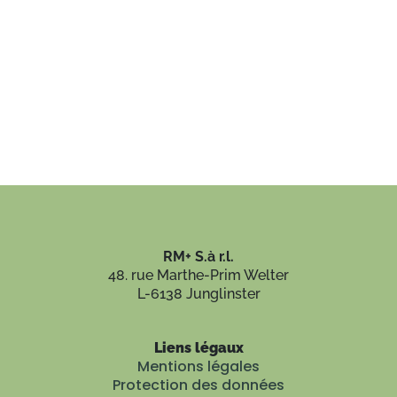
RM+ S.à r.l.
48. rue Marthe-Prim Welter
L-6138 Junglinster
Liens légaux
Mentions légales
Protection des données