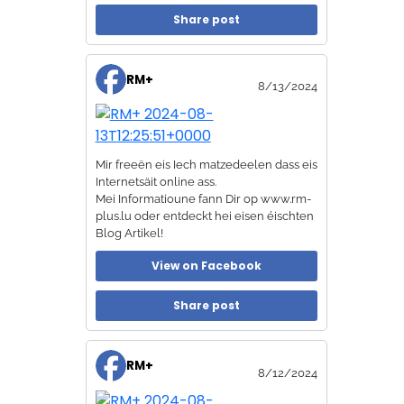
Share post
RM+
8/13/2024
Mir freeën eis Iech matzedeelen dass eis
Internetsäit online ass.
Mei Informatioune fann Dir op www.rm-
plus.lu oder entdeckt hei eisen éischten
Blog Artikel!
View on Facebook
Share post
RM+
8/12/2024