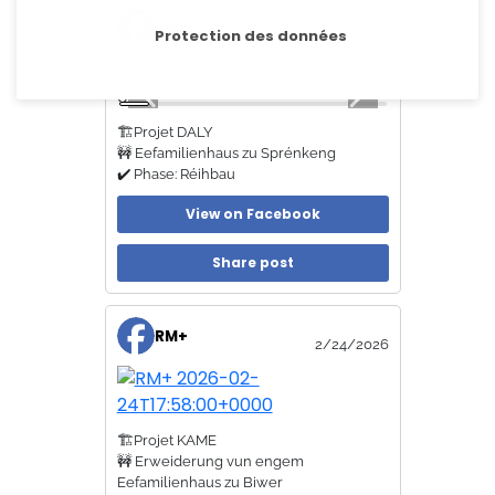
RM+
Protection des données
2/24/2026
🏗️Projet DALY
🚧 Eefamilienhaus zu Sprénkeng
✔️ Phase: Réihbau
View on Facebook
Share post
RM+
2/24/2026
🏗️Projet KAME
🚧 Erweiderung vun engem
Eefamilienhaus zu Biwer