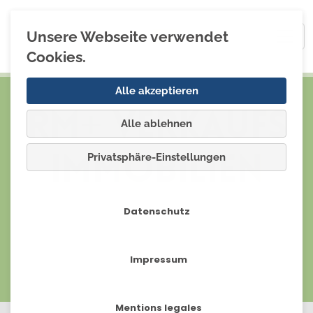
Unsere Webseite verwendet
Cookies.
Alle akzeptieren
RM+ Verkaufs
Alle ablehnen
Privatsphäre-Einstellungen
immobilien
Entdecken Sie Ihr Zuhause:
Datenschutz
Persönlichkeit entfalten,
langfristig investieren.
Impressum
Mentions legales