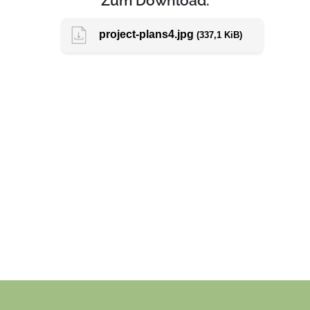
Zum Download:
project-plans4.jpg
(337,1 KiB)
Facebook
Twitter
LinkedIn
WhatsApp
E-mail