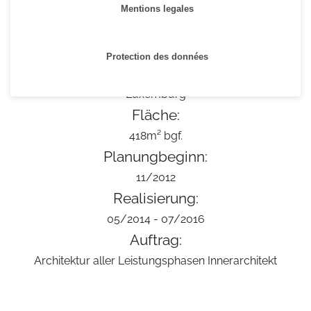
Mentions legales
Haus H. Kays
Auftraggeber:
Privat
Protection des données
Land:
Luxemburg
Fläche:
418m² bgf.
Planungbeginn:
11/2012
Realisierung:
05/2014 - 07/2016
Auftrag:
Architektur aller Leistungsphasen Innerarchitekt